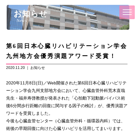
お知らせ
News
第6回日本心臓リハビリテーション学会
九州地方会優秀演題アワード受賞！
2020.11.20 ｜
お知らせ
2020年11月8日(日)／Web開催された第6回日本心臓リハビリテ
ーション学会九州支部地方会において、心臓血管外科荒木直哉
先生・福井寿啓教授が発表された「心拍動下冠動脈バイパス術
後6分間歩行距離の回復に関与する因子の検討」が、優秀演題ア
ワードを受賞しました。
今後も心臓血管センター（心臓血管外科・循環器内科）では、
術後の早期回復に向けた心臓リハビリを活用してまいります。